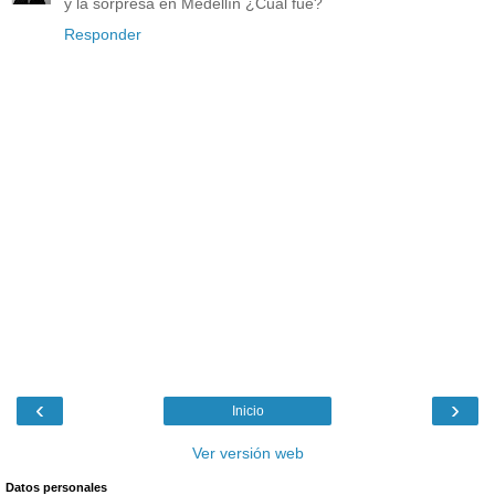
y la sorpresa en Medellín ¿Cuál fue?
Responder
‹
›
Inicio
Ver versión web
Datos personales